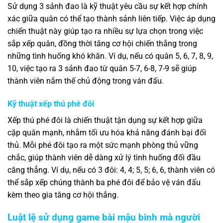
Sử dụng 3 sảnh đao là kỹ thuật yêu cầu sự kết hợp chính
xác giữa quân có thể tạo thành sảnh liên tiếp. Việc áp dụng
chiến thuật này giúp tạo ra nhiều sự lựa chọn trong việc
sắp xếp quân, đồng thời tăng cơ hội chiến thắng trong
những tình huống khó khăn. Ví dụ, nếu có quân 5, 6, 7, 8, 9,
10, việc tạo ra 3 sảnh đao từ quân 5-7, 6-8, 7-9 sẽ giúp
thành viên nắm thế chủ động trong ván đấu.
Kỹ thuật xếp thú phé đôi
Xếp thú phé đôi là chiến thuật tận dụng sự kết hợp giữa
cặp quân mạnh, nhằm tối ưu hóa khả năng đánh bại đối
thủ. Mỗi phé đôi tạo ra một sức mạnh phòng thủ vững
chắc, giúp thành viên dễ dàng xử lý tình huống đối đầu
căng thẳng. Ví dụ, nếu có 3 đôi: 4, 4; 5, 5; 6, 6, thành viên có
thể sắp xếp chúng thành ba phé đôi để bảo vệ ván đấu
kèm theo gia tăng cơ hội thắng.
Luật lệ sử dụng game bài mậu binh mà người