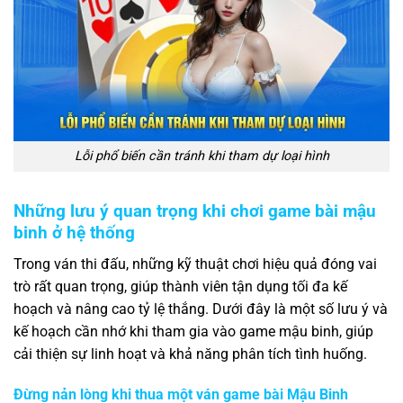
Lỗi phổ biến cần tránh khi tham dự loại hình
Những lưu ý quan trọng khi chơi game bài mậu
binh ở hệ thống
Trong ván thi đấu, những kỹ thuật chơi hiệu quả đóng vai
trò rất quan trọng, giúp thành viên tận dụng tối đa kế
hoạch và nâng cao tỷ lệ thắng. Dưới đây là một số lưu ý và
kế hoạch cần nhớ khi tham gia vào game mậu binh, giúp
cải thiện sự linh hoạt và khả năng phân tích tình huống.
Đừng nản lòng khi thua một ván game bài Mậu Binh