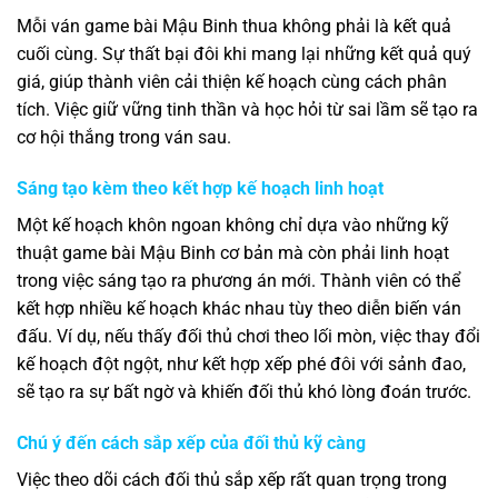
Mỗi ván game bài Mậu Binh thua không phải là kết quả
cuối cùng. Sự thất bại đôi khi mang lại những kết quả quý
giá, giúp thành viên cải thiện kế hoạch cùng cách phân
tích. Việc giữ vững tinh thần và học hỏi từ sai lầm sẽ tạo ra
cơ hội thắng trong ván sau.
Sáng tạo kèm theo kết hợp kế hoạch linh hoạt
Một kế hoạch khôn ngoan không chỉ dựa vào những kỹ
thuật game bài Mậu Binh cơ bản mà còn phải linh hoạt
trong việc sáng tạo ra phương án mới. Thành viên có thể
kết hợp nhiều kế hoạch khác nhau tùy theo diễn biến ván
đấu. Ví dụ, nếu thấy đối thủ chơi theo lối mòn, việc thay đổi
kế hoạch đột ngột, như kết hợp xếp phé đôi với sảnh đao,
sẽ tạo ra sự bất ngờ và khiến đối thủ khó lòng đoán trước.
Chú ý đến cách sắp xếp của đối thủ kỹ càng
Việc theo dõi cách đối thủ sắp xếp rất quan trọng trong