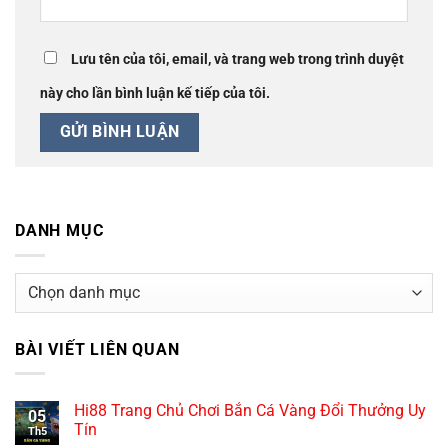
Lưu tên của tôi, email, và trang web trong trình duyệt
này cho lần bình luận kế tiếp của tôi.
DANH MỤC
Danh
Mục
BÀI VIẾT LIÊN QUAN
Hi88 Trang Chủ Chơi Bắn Cá Vàng Đổi Thưởng Uy
05
Tín
Th5