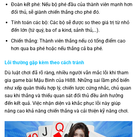
Đoàn kết phé: Nếu bộ phé đầu của thành viên mạnh hơn
đối thủ, sẽ giành chiến thắng cho phé đó.
Tính toán các bộ: Các bộ sẽ được so theo giá trị từ nhỏ
đến lớn (tứ quý, ba of a kind, sảnh thủ,…).
Chiến thắng: Thành viên thắng nếu có tổng điểm cao
hơn qua ba phé hoặc nếu thắng cả ba phé.
Lỗi thường gặp kèm theo cách tránh
Dù luật chơi đã rõ ràng, nhiều người vẫn mắc lỗi khi tham
gia game bài Mậu Binh của Hi88. Những sai lầm phổ biến
như xếp quân thiếu hợp lý, chiến lược cứng nhắc, chủ quan
sau khi thắng và thiếu quan sát đối thủ đều ảnh hưởng
đến kết quả. Việc nhận diện và khắc phục lỗi này giúp
nâng cao khả năng chiến thắng và cải thiện kỹ năng chơi.