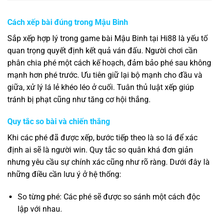
Cách xếp bài đúng trong Mậu Binh
Sắp xếp hợp lý trong game bài Mậu Binh tại Hi88 là yếu tố
quan trọng quyết định kết quả ván đấu. Người chơi cần
phân chia phé một cách kế hoạch, đảm bảo phé sau không
mạnh hơn phé trước. Ưu tiên giữ lại bộ mạnh cho đầu và
giữa, xử lý lá lẻ khéo léo ở cuối. Tuân thủ luật xếp giúp
tránh bị phạt cũng như tăng cơ hội thắng.
Quy tắc so bài và chiến thắng
Khi các phé đã được xếp, bước tiếp theo là so lá để xác
định ai sẽ là người win. Quy tắc so quân khá đơn giản
nhưng yêu cầu sự chính xác cũng như rõ ràng. Dưới đây là
những điều cần lưu ý ở hệ thống:
So từng phé: Các phé sẽ được so sánh một cách độc
lập với nhau.