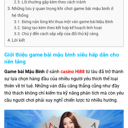
Lỗi thường gặp kèm theo cách tránh
Những lưu ý quan trọng khi chơi game bài mậu binh ở
hệ thống
Đừng nản lòng khi thua một ván game bài Mậu Binh
Sáng tạo kèm theo kết hợp kế hoạch linh hoạt
Chú ý đến cách sắp xếp của đối thủ kỹ càng
Lời kết
Giới thiệu game bài mậu binh siêu hấp dẫn cho
nền tảng
Game bài Mậu Binh
ở sảnh
casino Hi88
từ lâu đã trở thành
sự lựa chọn hàng đầu của nhiều người yêu thích thể loại
thiên về trí tuệ. Những ván đấu căng thẳng cũng như đầy
thử thách không chỉ kiểm tra kỹ năng phân tích mà còn yêu
cầu người chơi phải suy nghĩ chiến lược từ nhiều hướng.