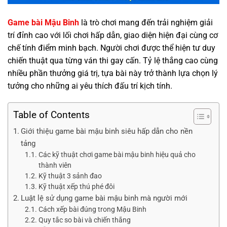
Game bài Mậu Binh
là trò chơi mang đến trải nghiệm giải
trí đỉnh cao với lối chơi hấp dẫn, giao diện hiện đại cùng cơ
chế tính điểm minh bạch. Người chơi được thể hiện tư duy
chiến thuật qua từng ván thi gay cấn. Tỷ lệ thắng cao cùng
nhiều phần thưởng giá trị, tựa bài này trở thành lựa chọn lý
tưởng cho những ai yêu thích đấu trí kịch tính.
Table of Contents
Giới thiệu game bài mậu binh siêu hấp dẫn cho nền
tảng
Các kỹ thuật chơi game bài mậu binh hiệu quả cho
thành viên
Kỹ thuật 3 sảnh đao
Kỹ thuật xếp thú phé đôi
Luật lệ sử dụng game bài mậu binh mà người mới
Cách xếp bài đúng trong Mậu Binh
Quy tắc so bài và chiến thắng